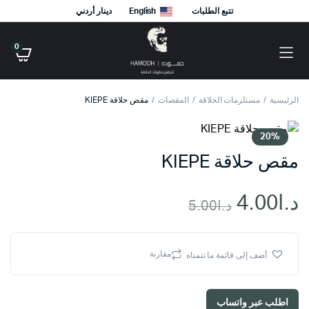
تتبع الطلبات
English
دينار أردني
0
الرئيسية
مستلزمات الحلاقة
المقصات
مقص حلاقة KIEPE
20%
مقص حلاقة KIEPE
د.ا
4.00
د.ا
5.00
السعر
السعر
الحالي
الأصلي
مقارنة
أضف إلى قائمة ما تتمناه
هو:
هو:
اطلب عبر واتساب