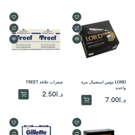
LORD موس استعمال مرة
شفرات حلاقة TREET
واحده
د.ا
2.50
د.ا
7.00