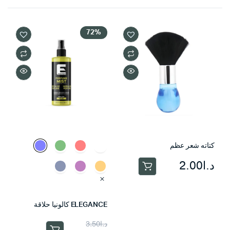
72%
كتاته شعر عظم
د.ا
2.00
ELEGANCE كالونيا حلاقة
السعر
السعر
د.ا
3.50