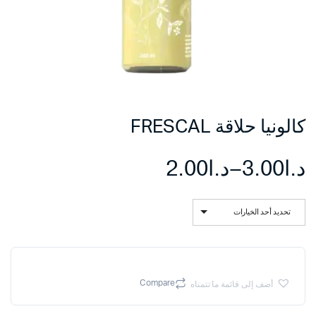
كالونيا حلاقة FRESCAL
د.ا
3.00
–
د.ا
2.00
نطاق
تحديد أحد الخيارات
السعر:
من
Compare
أضف إلى قائمة ما تتمناه