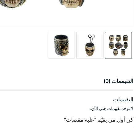
التقيممات (0)
التقييمات
لا توجد تقييمات حتى الآن.
كن أول من يقيّم "علبة مقصات"