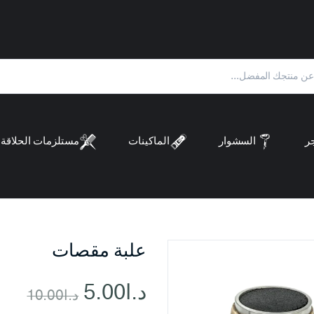
ر
السشوار
الماكينات
مستلزمات الحلاقة
علبة مقصات
د.ا
5.00
د.ا
10.00