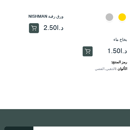
ورق رقبة NISHMAN
د.ا
2.50
بخاخ ماء
د.ا
1.50
هناك
العديد
رمز المنتج:
من
الألوان
الذهبي, الفضي
الأشكال
المختلفة
لهذا
المنتج.
يمكن
اختيار
الخيارات
على