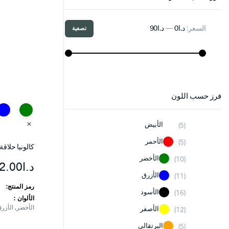
السعر:
د.ا0
—
د.ا90
تصفية
أدنى
أعلى
سعر
سعر
فرز حسب اللون
الأبيض
(5)
الأحمر
(5)
كالونيا حلاقة MBC
الأخضر
(10)
د.ا
2.00
هناك
الأزرق
(11)
العديد
رمز المنتج:
الأسود
(16)
من
الألوان
الأخضر, الأزرق
الأشكال
الأصفر
(12)
المختلفة
البرتقالي
(5)