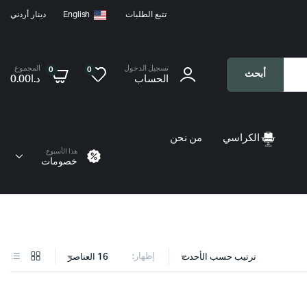
تتبع الطلبات
English
دينار أردني
تسجيل الدخول
المجموع
0
0
أبحث
الحساب
د.ا
0.00
الكراسي
من نحن
هذا الأسبوع
خصومات
إظهار:
ترتيب حسب الأحدث
16 العناصر