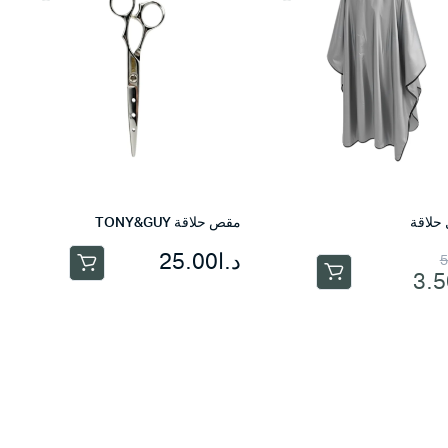
حلاقة
مقص حلاقة TONY&GUY
ر
ر
د.ا
25.00
5
3.5
لي
لي