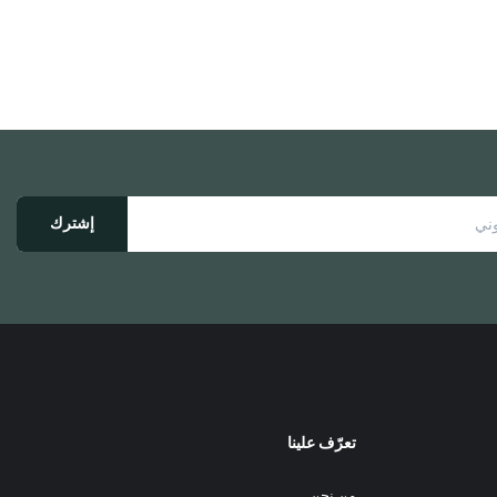
إشترك
تعرّف علينا
من نحن