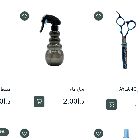
A
بخاخ ماء
مشط س
د.ا
2.00
د.ا
0
1
0%