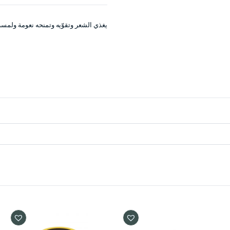
يغذي الشعر وتقوّيه وتمنحه نعومة ولمسة 