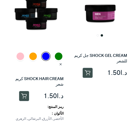
SHOCK GEL CREAM جل كريم
للشعر
د.ا
1.50
SHOCK HAIR CREAM كريم
شعر
د.ا
1.50
هناك
العديد
رمز المنتج:
من
الألوان
الأخضر, الأزرق, البرتقالي, الزهري
الأشكال
المختلفة