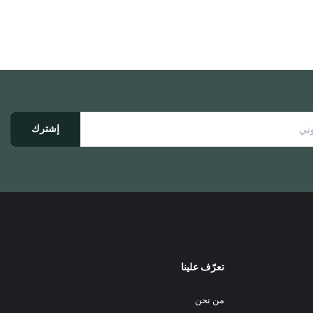
لهذا
المنتج.
يمكن
اختيار
الخيارات
على
صفحة
المنتج
إشترك
تعرّف علينا
من نحن