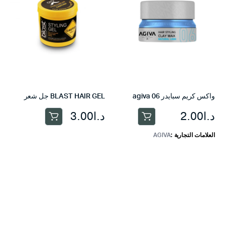
واكس كريم سبايدر agiva 06
BLAST HAIR GEL جل شعر
د.ا
2.00
د.ا
3.00
العلامات التجارية
AGIVA