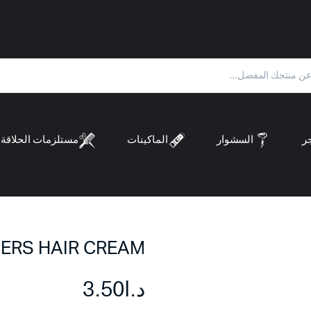
ر
السشوار
الماكينات
مستلزمات الحلاقة
PALMERS HAIR CREAM كري
د.ا
3.50