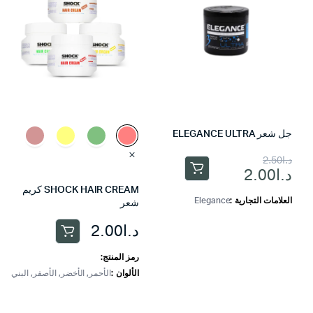
جل شعر ELEGANCE ULTRA
السعر
السعر
د.ا
2.50
د.ا
2.00
الحالي
الأصلي
SHOCK HAIR CREAM كريم
هو:
هو:
العلامات التجارية
Elegance
شعر
د.ا2.50.
د.ا2.00.
د.ا
2.00
هناك
العديد
رمز المنتج:
من
الألوان
الأحمر, الأخضر, الأصفر, البني
الأشكال
المختلفة