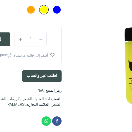
PALMERS
إ
HAIR
CREAM
كريم
pare
أضف إلى قائمة ما تتمناه
للشعر
quantity
اطلب عبر واتساب
رمز المنتج:
N/A
التصنيفات:
العناية بالشعر
,
كريمات الشع
الشعر
العلامة التجارية:
PALMERS