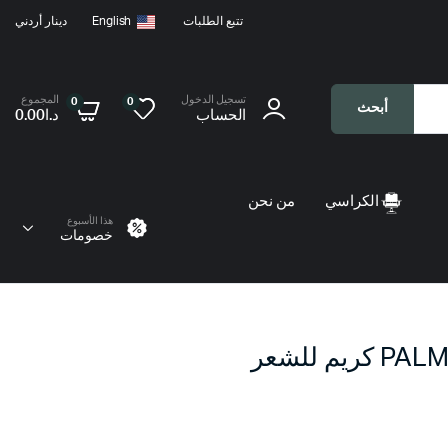
تتبع الطلبات
English
دينار أردني
تسجيل الدخول
المجموع
0
0
أبحث
الحساب
د.ا
0.00
الكراسي
من نحن
هذا الأسبوع
خصومات
م للشعر