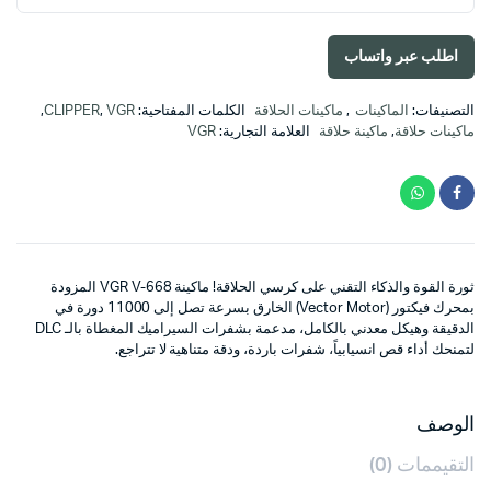
هو:
هو:
اطلب عبر واتساب
د.ا35.00.
د.ا28.00.
التصنيفات:
الماكينات
,
ماكينات الحلاقة
الكلمات المفتاحية:
VGR
,
CLIPPER
,
ماكينات حلاقة
,
ماكينة حلاقة
العلامة التجارية:
VGR
ثورة القوة والذكاء التقني على كرسي الحلاقة! ماكينة VGR V-668 المزودة
بمحرك فيكتور (Vector Motor) الخارق بسرعة تصل إلى 11000 دورة في
الدقيقة وهيكل معدني بالكامل، مدعمة بشفرات السيراميك المغطاة بالـ DLC
لتمنحك أداء قص انسيابياً، شفرات باردة، ودقة متناهية لا تتراجع.
الوصف
التقيممات (0)