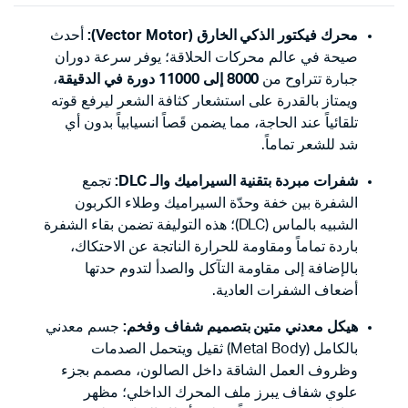
محرك فيكتور الذكي الخارق (Vector Motor):
أحدث
صيحة في عالم محركات الحلاقة؛ يوفر سرعة دوران
جبارة تتراوح من
8000 إلى 11000 دورة في الدقيقة
،
ويمتاز بالقدرة على استشعار كثافة الشعر ليرفع قوته
تلقائياً عند الحاجة، مما يضمن قَصاً انسيابياً بدون أي
شد للشعر تماماً.
شفرات مبردة بتقنية السيراميك والـ DLC:
تجمع
الشفرة بين خفة وحدّة السيراميك وطلاء الكربون
الشبيه بالماس (DLC)؛ هذه التوليفة تضمن بقاء الشفرة
باردة تماماً ومقاومة للحرارة الناتجة عن الاحتكاك،
بالإضافة إلى مقاومة التآكل والصدأ لتدوم حدتها
أضعاف الشفرات العادية.
هيكل معدني متين بتصميم شفاف وفخم:
جسم معدني
بالكامل (Metal Body) ثقيل ويتحمل الصدمات
وظروف العمل الشاقة داخل الصالون، مصمم بجزء
علوي شفاف يبرز ملف المحرك الداخلي؛ مظهر