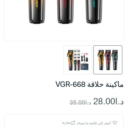
ماكينة حلاقة VGR-668
د.ا
28.00
د.ا
35.00
السعر
السعر
الحالي
الأصلي
مقارنة
أضف إلى قائمة ما تتمناه