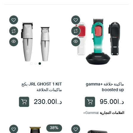
ماكينة حلاقة gamma+
JRL GHOST 1 KIT بكج
boosted up
ماكينات الحلاقة
د.ا
95.00
د.ا
230.00
العلامات التجارية
Gamma+
38%