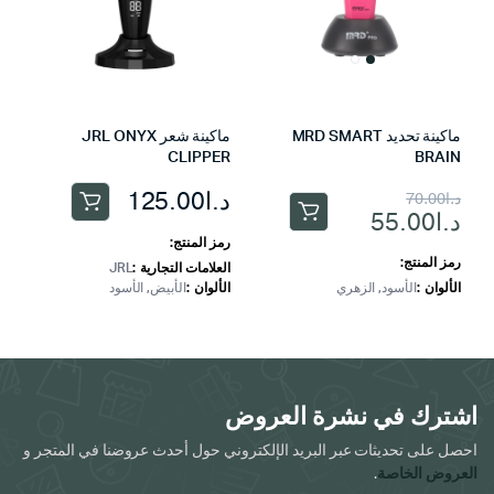
ماكينة تحديد MRD SMART
ماكينة شعر JRL ONYX
CLIPPER
BRAIN
السعر
السعر
د.ا
125.00
د.ا
70.00
هناك
د.ا
55.00
هناك
الحالي
الأصلي
العديد
رمز المنتج:
العديد
هو:
هو:
رمز المنتج:
من
العلامات التجارية
JRL
من
الألوان
الأسود, الزهري
الألوان
الأبيض, الأسود
الأشكال
د.ا70.00.
د.ا55.00.
الأشكال
المختلفة
المختلفة
لهذا
لهذا
المنتج.
المنتج.
يمكن
يمكن
اشترك في نشرة العروض
اختيار
اختيار
الخيارات
احصل على تحديثات عبر البريد الإلكتروني حول أحدث عروضنا في المتجر و
الخيارات
العروض الخاصة
.
على
على