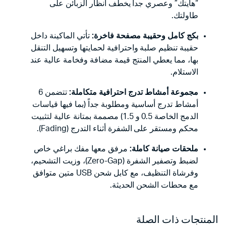
“هايتك” وعصري جداً يخطف أنظار الزبائن على
طاولتك.
بكج كامل وحقيبة مصفحة فاخرة:
تأتي الماكينة داخل
حقيبة تنظيم صلبة واحترافية لحمايتها وتسهيل التنقل
بها، مما يعطي المنتج قيمة مضافة وفخامة عالية عند
الاستلام.
مجموعة أمشاط تدرج احترافية متكاملة:
تتضمن 6
أمشاط تدرج أساسية ومطلوبة جداً (بما فيها قياسات
الدمج الخاصة 0.5 و 1.5) مصممة بمتانة عالية لتثبيت
محكم ومستقر على الشفرة أثناء التدرج (Fading).
ملحقات صيانة كاملة:
مرفق معها مفك براغي خاص
لضبط وتصفير الشفرة (Zero-Gap)، وزيت التشحيم،
وفرشاة التنظيف، مع كابل شحن USB متين متوافق
مع محطات الشحن الحديثة.
المنتجات ذات الصلة