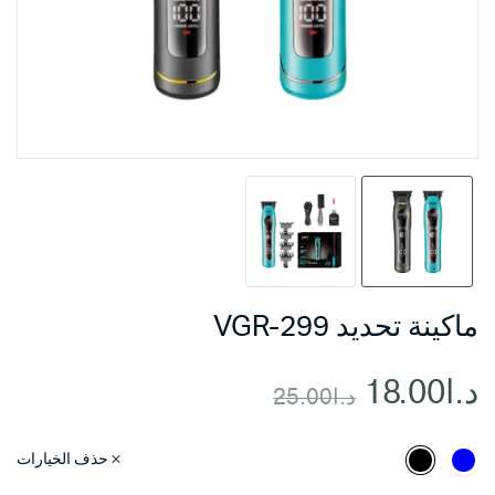
ماكينة تحديد VGR-299
د.ا
18.00
د.ا
25.00
السعر
السعر
حذف الخيارات
الحالي
الأصلي