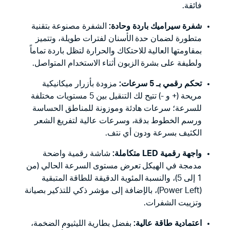
فائقة.
شفرة سيراميك باردة وحادة:
الشفرة مصنوعة بتقنية
متطورة لضمان حدة الأسنان لفترات طويلة، وتتميز
بمقاومتها العالية للاحتكاك والحرارة لتظل باردة تماماً
ولطيفة على بشرة الزبون أثناء الاستخدام المتواصل.
تحكم رقمي بـ 5 سرعات:
مزودة بأزرار ميكانيكية
مريحة (+ و -) تتيح لك التنقيل بين 5 مستويات مختلفة
للسرعة؛ سرعات هادئة وموزونة للمناطق الحساسة
ورسم الخطوط بدقة، وسرعات عالية لتفريغ الشعر
الكثيف بسرعة ودون أي نتف.
واجهة رقمية LED متكاملة:
شاشة رقمية واضحة
مدمجة في الهيكل تعرض مستوى السرعة الحالي (من
1 إلى 5)، والنسبة المئوية الدقيقة للطاقة المتبقية
(Power Left)، بالإضافة إلى مؤشر ذكي للتذكير بصيانة
وتزييت الشفرات.
اعتمادية طاقة عالية:
بفضل بطارية الليثيوم الضخمة،