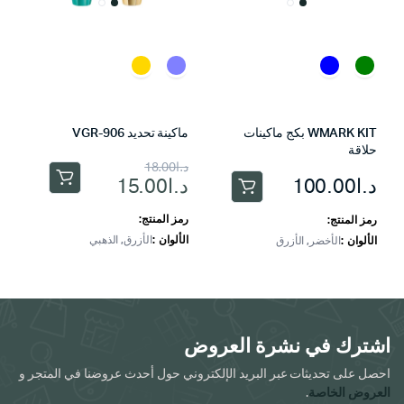
WMARK KIT بكج ماكينات
ماكينة تحديد VGR-906
حلاقة
السعر
السعر
د.ا
18.00
د.ا
100.00
د.ا
15.00
هناك
الحالي
الأصلي
هناك
العديد
العديد
هو:
هو:
رمز المنتج:
رمز المنتج:
من
من
الألوان
الأزرق, الذهبي
الألوان
الأخضر, الأزرق
د.ا18.00.
د.ا15.00.
الأشكال
الأشكال
المختلفة
المختلفة
لهذا
لهذا
المنتج.
المنتج.
يمكن
اشترك في نشرة العروض
يمكن
اختيار
اختيار
احصل على تحديثات عبر البريد الإلكتروني حول أحدث عروضنا في المتجر و
الخيارات
الخيارات
العروض الخاصة
.
على