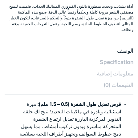
أداة تشذيب وتحديد متطورة باللون الفيروزي الميتاليك الجذاب، صُممت لتمنح
مصففي الشعر مرونة كاملة وتحكماً رقمياً عالي الدقة. تجمع هذه الماكينة
(التريمر) بين ميزة تعديل طول الشفرة يدويّاً والتحكم بالسرعات، لتكون الخيار
المثالي لتنظيف الخطوط الحادة، رسم اللحية، وعمل التدرجات الخفيفة بدقة
ونظافة.
الوصف
Specification
معلومات إضافية
التقيممات (0)
قرص تعديل طول الشفرة (0.5 – 1.5 ملم):
ميزة
استثنائية ونادرة في ماكينات التحديد؛ تتيح لك حلقة
التدوير المركزية البارزة تعديل ارتفاع الشفرة
المتحركة مباشرة وبدون تركيب أمشاط، مما يسهل
دمج خطوط السوالف وتجهيز أطراف اللحية بسلاسة