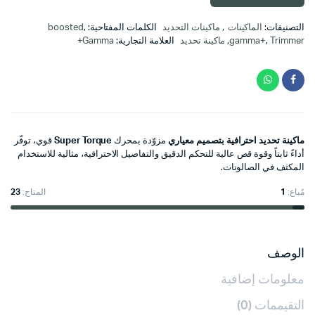
التصنيفات:
الماكينات
,
ماكينات التحديد
الكلمات المفتاحية:
,
boosted
Trimmer
,
gamma+
,
ماكينة تحديد
العلامة التجارية:
Gamma+
ماكينة تحديد احترافية بتصميم معياري
مزوّدة بمحرك
Super Torque
قوي، توفّر
أداءً ثابتاً وقوة قص عالية للتحكم الدقيق والتفاصيل الاحترافية، مثالية للاستخدام
المكثف في الصالونات.
مُباع:
1
المتاح:
23
الوصف
معلومات إضافية
التقيممات (0)