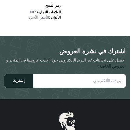
العديد
رمز المنتج:
من
العلامات التجارية
JRL
الألوان
الأبيض, الأسود
الأشكال
المختلفة
لهذا
المنتج.
يمكن
اشترك في نشرة العروض
اختيار
الخيارات
احصل على تحديثات عبر البريد الإلكتروني حول أحدث عروضنا في المتجر و
العروض الخاصة
.
على
صفحة
إشترك
المنتج