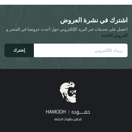
د.ا55.00.
د.ا40.00.
على
صفحة
اشترك في نشرة العروض
المنتج
احصل على تحديثات عبر البريد الإلكتروني حول أحدث عروضنا في المتجر و
العروض الخاصة
.
إشترك