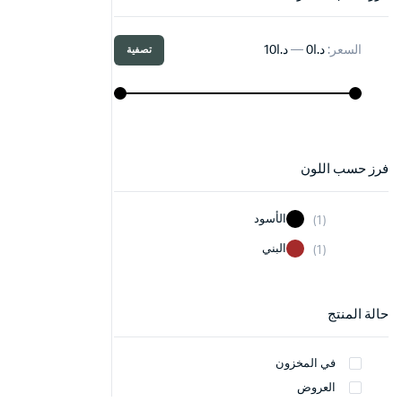
السعر:
د.ا0
—
د.ا10
تصفية
أدنى
أعلى
سعر
سعر
فرز حسب اللون
الأسود
(1)
البني
(1)
حالة المنتج
في المخزون
العروض