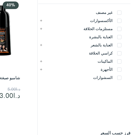
40%
غير مصنف
الأكسسوارات
مستلزمات الحلاقة
العناية بالبشرة
العناية بالشعر
كراسي الحلاقة
الماكينات
الأجهزة
شامبو صبغة DEXE
السشوارات
السعر
السعر
د.ا
5.00
د.ا
3.00
الحالي
الأصلي
هو:
هو:
د.ا5.00.
د.ا3.00.
فرز حسب السعر