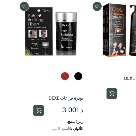
بودرة فراغات DEXE
د.ا
3.00
هناك
العديد
رمز المنتج:
من
الألوان
الأسود, البني
الأشكال