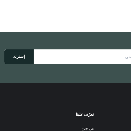
إشترك
تعرّف علينا
من نحن