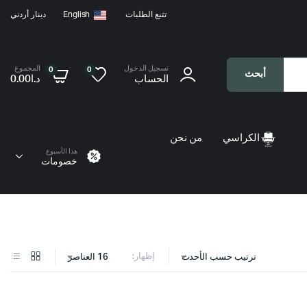
تتبع الطلبات
English
دينار أردني
تسجيل الدخول
المجموع
0
0
أبحث
الحساب
د.ا
0.00
الكراسي
من نحن
هذا الأسبوع
خصومات
إظهار:
ترتيب حسب الأحدث
16 العناصر