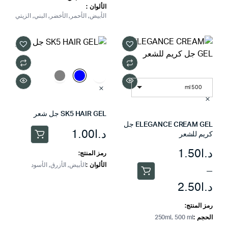
الألوان
الأشكال
الأبيض, الأحمر, الأخضر, البني, الزيتي
المختلفة
لهذا
المنتج.
يمكن
اختيار
الخيارات
500 ml
على
صفحة
SK5 HAIR GEL جل شعر
المنتج
ELEGANCE CREAM GEL جل
د.ا
1.00
كريم للشعر
هناك
نطاق
د.ا
1.50
العديد
رمز المنتج:
من
الألوان
الأبيض, الأزرق, الأسود
السعر:
–
هناك
الأشكال
من
د.ا
2.50
العديد
المختلفة
من
لهذا
رمز المنتج:
الأشكال
المنتج.
خلال
الحجم
250ml, 500 ml
المختلفة
يمكن