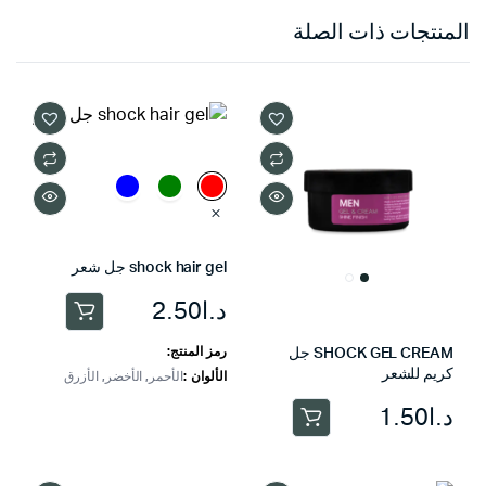
المنتجات ذات الصلة
shock hair gel جل شعر
د.ا
2.50
هناك
العديد
رمز المنتج:
SHOCK GEL CREAM جل
من
كريم للشعر
الألوان
الأحمر, الأخضر, الأزرق
الأشكال
د.ا
1.50
المختلفة
لهذا
المنتج.