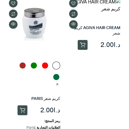
يمكن
اختيار
الخيارات
على
AGIVA HAIR CREAM كريم
صفحة
شعر
المنتج
د.ا
2.00
كريم شعر PARIS
د.ا
2.00
هناك
العديد
رمز المنتج:
من
العلامات التجارية
Paris