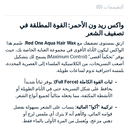
التقيممات (0)
واكس ريد ون الأحمر: القوة المطلقة في
تصفيف الشعر
ارتقِ بمستوى تصفيفك مع
Red One Aqua Hair Wax
. صُمم هذا
الواكس ليكون الأداة الأقوى في مجموعة العناية الخاصة بك، حيث
يوفر “تحكماً أقصى” (Maximum Control) يسمح لك بتشكيل
أصعب التسريحات، من الكلاسيكية الملساء إلى العصرية المحددة،
بلمسة احترافية تدوم لساعات طويلة.
ثبات القوة الكاملة (Full Force):
يوفر ثباتاً شديداً
يحافظ على شكل التسريحة حتى في الأيام الطويلة أو
الأنشطة المكثفة، مما يجعله مثالياً لجميع أنواع الشعر.
تركيبة “أكوا” المائية:
ينساب على الشعر بسهولة بفضل
قوامه المائي، والأهم أنه لا يترك أي ملمس لزج أو
دهني مزعج، ويُغسل من المرة الأولى بالماء فقط.