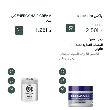
واكس shock pro
ENERGY HAIR CREAM كريم
شعر
السعر
السعر
د.ا
3.00
د.ا
1.25
د.ا
2.50
هناك
الحالي
الأصلي
العديد
هو:
هو:
رمز المنتج:
من
العلامات التجارية
SHOCK
د.ا3.00.
د.ا2.50.
الأشكال
الألوان
المختلفة
الأخضر, الأزرق, الأسود, البرتقالي,
الزهري, رمادي
لهذا
المنتج.
يمكن
اختيار
الخيارات
على
صفحة
المنتج