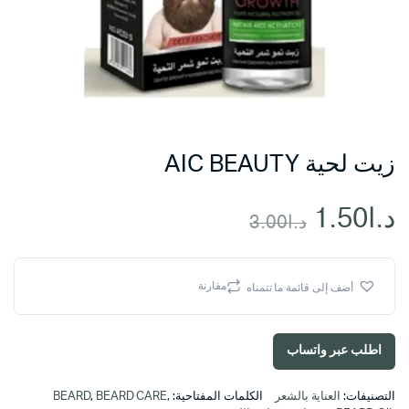
زيت لحية AIC BEAUTY
د.ا
1.50
د.ا
3.00
السعر
السعر
الحالي
الأصلي
مقارنة
أضف إلى قائمة ما تتمناه
هو:
هو:
اطلب عبر واتساب
د.ا3.00.
د.ا1.50.
التصنيفات:
العناية بالشعر
الكلمات المفتاحية:
,
BEARD CARE
,
BEARD