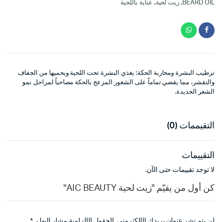
BEARD OIL
,
زيت لحية
,
عناية باللحية
ترطيب البشرة ومحاربة الحكة: يغذي البشرة تحت اللحية ويحميها من الجفاف
والتقشر، مما يقضي تماماً على الشعور المزعج بالحكة مصاحباً لمراحل نمو
الشعر الجديدة.
التقيممات (0)
التقييمات
لا توجد تقييمات حتى الآن.
كن أول من يقيّم "زيت لحية AIC BEAUTY"
لن يتم نشر عنوان بريدك الإلكتروني.
الحقول الإلزامية مشار إليها بـ
*