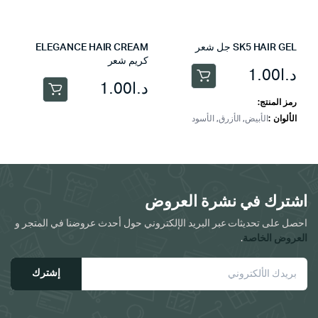
المنتج
SK5 HAIR GEL جل شعر
ELEGANCE HAIR CREAM
كريم شعر
د.ا
1.00
هناك
د.ا
1.00
العديد
رمز المنتج:
من
الألوان
الأبيض, الأزرق, الأسود
الأشكال
المختلفة
لهذا
المنتج.
اشترك في نشرة العروض
يمكن
اختيار
احصل على تحديثات عبر البريد الإلكتروني حول أحدث عروضنا في المتجر و
الخيارات
العروض الخاصة
.
على
صفحة
إشترك
المنتج