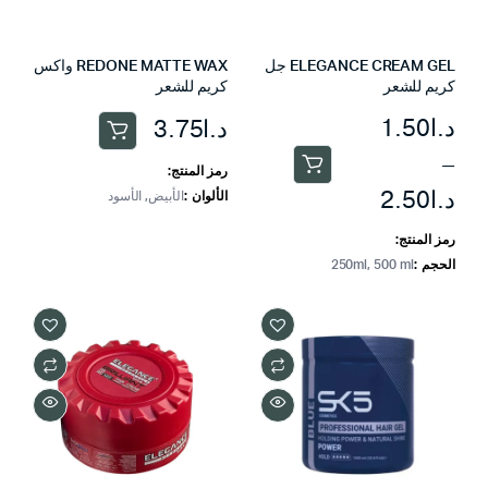
ELEGANCE CREAM GEL جل
REDONE MATTE WAX واكس
كريم للشعر
كريم للشعر
نطاق
د.ا
1.50
د.ا
3.75
هناك
السعر:
–
العديد
رمز المنتج:
هناك
من
د.ا
2.50
من
الألوان
الأبيض, الأسود
العديد
الأشكال
من
رمز المنتج:
المختلفة
الأشكال
خلال
الحجم
250ml, 500 ml
لهذا
المختلفة
المنتج.
لهذا
يمكن
المنتج.
اختيار
يمكن
الخيارات
اختيار
على
الخيارات
صفحة
على
المنتج
صفحة