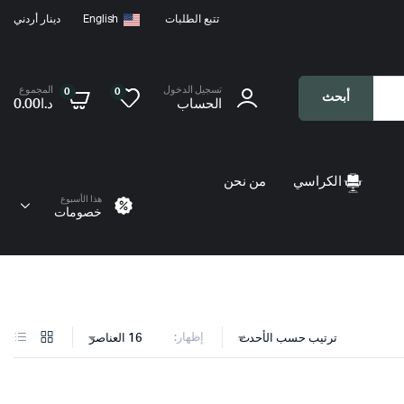
تتبع الطلبات
English
دينار أردني
تسجيل الدخول
المجموع
0
0
أبحث
الحساب
د.ا
0.00
الكراسي
من نحن
هذا الأسبوع
خصومات
إظهار:
ترتيب حسب الأحدث
16 العناصر